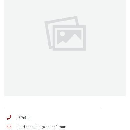
677469051
loteriacastellet@hotmail.com