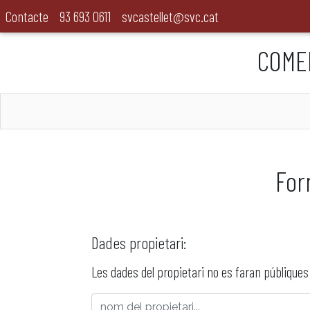
Contacte
93 693 0611
svcastellet@svc.cat
COME
For
Dades propietari:
Les dades del propietari no es faran públiques