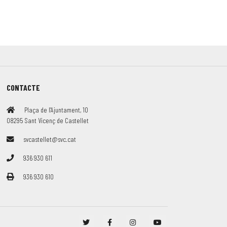
CONTACTE
Plaça de l'Ajuntament, 10
08295 Sant Vicenç de Castellet
svcastellet@svc.cat
936 930 611
936 930 610